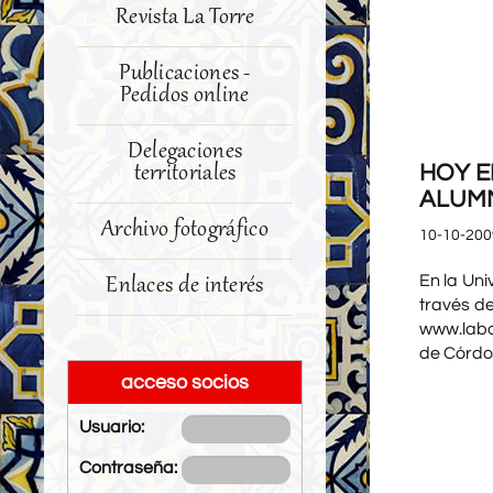
Revista La Torre
Publicaciones -
Pedidos online
Delegaciones
territoriales
HOY E
ALUMN
Archivo fotográfico
10-10-200
En la Un
Enlaces de interés
través d
www.labo
de Córdo
acceso socios
Usuario:
Contraseña: