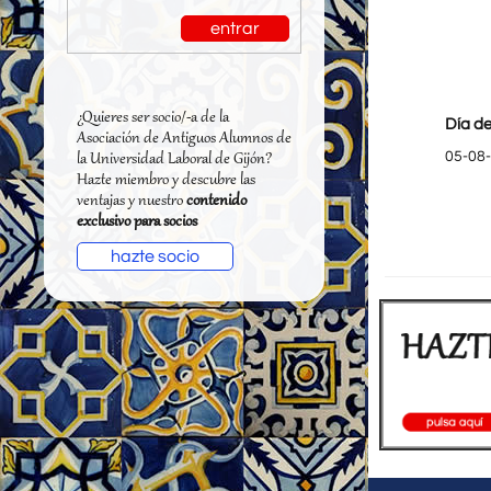
entrar
¿Quieres ser socio/-a de la
Día de
Asociación de Antiguos Alumnos de
05-08
la Universidad Laboral de Gijón?
Hazte miembro y descubre las
ventajas y nuestro
contenido
exclusivo para socios
hazte socio