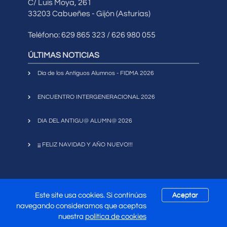
C/ Luis Moya, 261
33203 Cabueñes - Gijón (Asturias)
Teléfono: 629 865 323 / 626 980 055
ÚLTIMAS NOTICIAS
Día de los Antiguos Alumnos - FIDMA 2026
ENCUENTRO INTERGENERACIONAL 2026
DIA DEL ANTIGU@ ALUMN@ 2026
¡¡¡ FELIZ NAVIDAD Y AÑO NUEVO!!!
Este site usa cookies. Si continúas
Aceptar
Copyright 2017
Asociación Antiguos Alumnos
navegando consideramos que aceptas
|
Mapa Web
|
Política de
Universidad Laboral de Gijón
nuestra
política de cookies
Privacidad