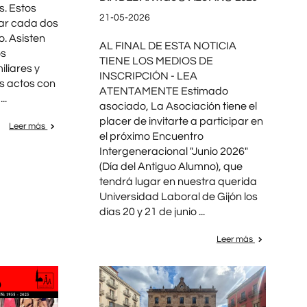
s. Estos
21-05-2026
gar cada dos
o. Asisten
AL FINAL DE ESTA NOTICIA
os
TIENE LOS MEDIOS DE
liares y
INSCRIPCIÓN - LEA
s actos con
ATENTAMENTE Estimado
..
asociado, La Asociación tiene el
placer de invitarte a participar en
Leer más
el próximo Encuentro
Intergeneracional "Junio 2026"
(Día del Antiguo Alumno), que
tendrá lugar en nuestra querida
Universidad Laboral de Gijón los
días 20 y 21 de junio ...
Leer más