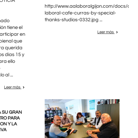
OTICIA
http://www.aalaboralgijon.com/docs/arch
laboral-cafe-curras-by-special-
thanks-studios-0332.jpg ...
mado
ón tiene el
Leer más
articipar en
bienal que
ra querida
s días 15 y
ara ello
o
 al ...
Leer más
A SU GRAN
TRO PARA
ON Y LA
IVA