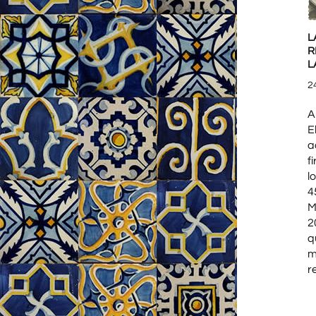
L
R
L
2
A
E
a
f
l
4
M
2
q
m
r