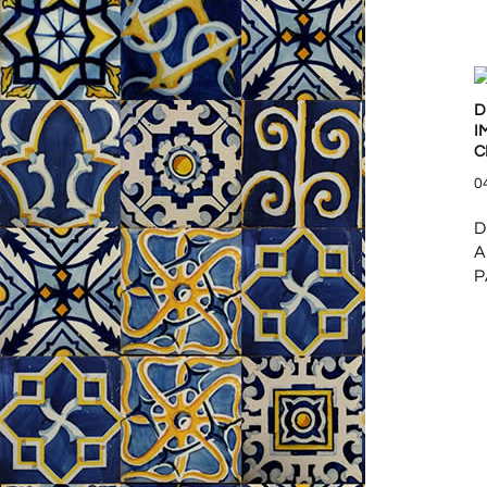
D
I
C
0
D
A
P