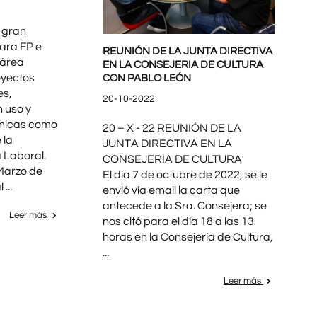
 gran
ara FP e
REUNIÓN DE LA JUNTA DIRECTIVA
 área
EN LA CONSEJERIA DE CULTURA
oyectos
CON PABLO LEÓN
es,
20-10-2022
 uso y
únicas como
20 – X - 22 REUNIÓN DE LA
 la
JUNTA DIRECTIVA EN LA
 Laboral.
CONSEJERÍA DE CULTURA
arzo de
El día 7 de octubre de 2022, se le
...
envió vía email la carta que
antecede a la Sra. Consejera; se
Leer más
nos citó para el día 18 a las 13
horas en la Consejería de Cultura,
...
Leer más