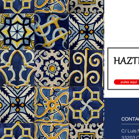
CONTA
C/ Luis
33203 C