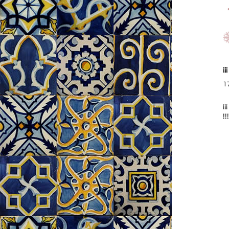
¡
1
¡
!!!