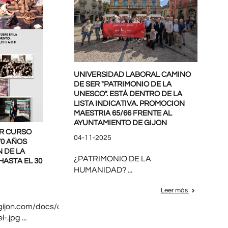
UNIVERSIDAD LABORAL CAMINO
DE SER "PATRIMONIO DE LA
UNESCO". ESTÁ DENTRO DE LA
LISTA INDICATIVA. PROMOCION
MAESTRIA 65/66 FRENTE AL
AYUNTAMIENTO DE GIJON
ER CURSO
04-11-2025
70 AÑOS
 DE LA
¿PATRIMONIO DE LA
ASTA EL 30
HUMANIDAD? ...
Leer más
gijon.com/docs/archivos/70-
.jpg ...