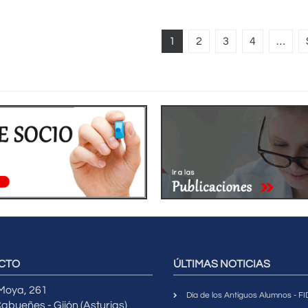
1
2
3
4
…
CTO
ÚLTIMAS NOTICIAS
 Moya, 261
Día de los Antiguos Alumnos - 
abueñes - Gijón (Asturias)