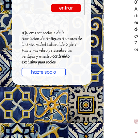
0
entrar
A
d
e
d
¿Quieres ser socio/-a de la
c
Asociación de Antiguos Alumnos de
7
la Universidad Laboral de Gijón?
Gi
Hazte miembro y descubre las
ventajas y nuestro
contenido
exclusivo para socios
hazte socio