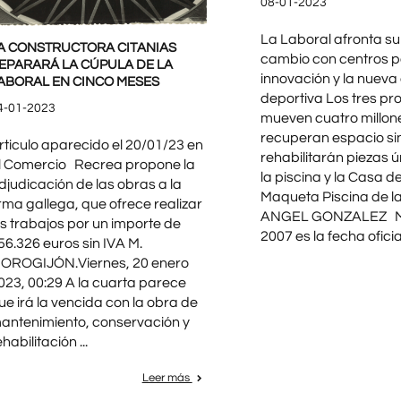
08-01-2023
La Laboral afronta su
A CONSTRUCTORA CITANIAS
cambio con centros p
EPARARÁ LA CÚPULA DE LA
innovación y la nueva
ABORAL EN CINCO MESES
deportiva Los tres pr
4-01-2023
mueven cuatro millon
recuperan espacio sin
rticulo aparecido el 20/01/23 en
rehabilitarán piezas 
l Comercio Recrea propone la
la piscina y la Casa de
djudicación de las obras a la
Maqueta Piscina de la
irma gallega, que ofrece realizar
ANGEL GONZALEZ M
os trabajos por un importe de
2007 es la fecha oficial 
56.326 euros sin IVA M.
OROGIJÓN.Viernes, 20 enero
023, 00:29 A la cuarta parece
ue irá la vencida con la obra de
antenimiento, conservación y
ehabilitación ...
Leer más