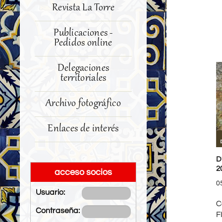
Revista La Torre
Publicaciones -
Pedidos online
Delegaciones
territoriales
Archivo fotográfico
Enlaces de interés
D
2
acceso socios
0
Usuario:
C
Contraseña:
F