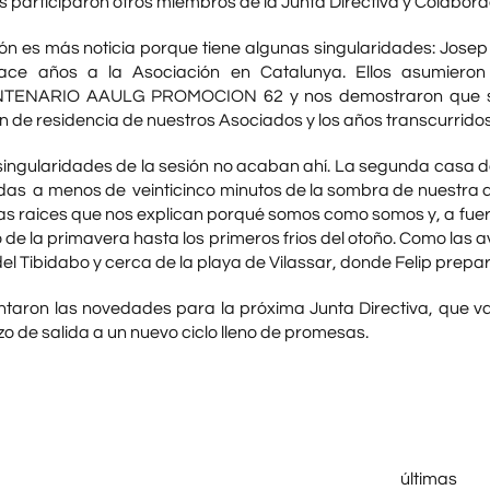
s participaron otros miembros de la Junta Directiva y Colabor
ón es más noticia porque tiene algunas singularidades: Josep 
ce años a la Asociación en Catalunya. Ellos asumieron 
TENARIO AAULG PROMOCION 62 y nos demostraron que se p
n de residencia de nuestros Asociados y los años transcurridos
singularidades de la sesión no acaban ahí. La segunda casa d
s a menos de veinticinco minutos de la sombra de nuestra quer
las raices que nos explican porqué somos como somos y, a fuer
de la primavera hasta los primeros frios del otoño. Como las a
l Tibidabo y cerca de la playa de Vilassar, donde Felip prep
taron las novedades para la próxima Junta Directiva, que v
 de salida a un nuevo ciclo lleno de promesas.
últimas