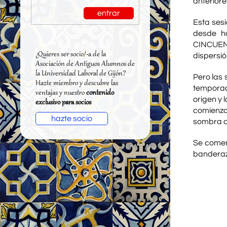
anteriore
entrar
Esta sesi
desde ha
CINCUEN
¿Quieres ser socio/-a de la
dispersió
Asociación de Antiguos Alumnos de
la Universidad Laboral de Gijón?
Pero las 
Hazte miembro y descubre las
temporada
ventajas y nuestro
contenido
origen y 
exclusivo para socios
comienzo 
hazte socio
sombra de
Se comen
banderazo