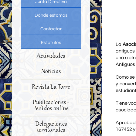
Junta Directiva
Dónde estamos
Contactar
Estatutos
La
Asoci
antiguos
Actividades
una u otr
Antiguos
Noticias
Como se 
y conver
Revista La Torre
estudiant
Publicaciones -
Tiene voc
Pedidos online
asociado
Aprobada 
Delegaciones
territoriales
167452 y 