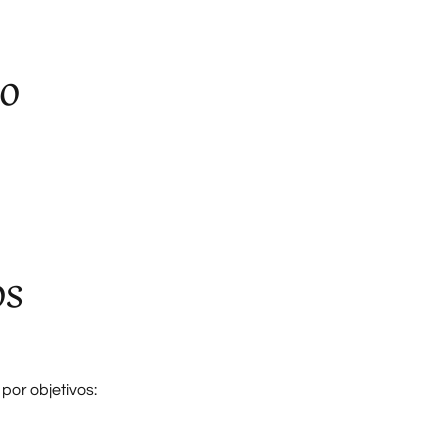
io
os
por objetivos: