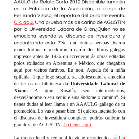
AAULG de Relato Corto 2012.Disponible también
en la Fototeca de la Asociación, a cargo de
Fernando Vizoso, el reportaje del brillante evento.
Clic aquí.
Una prueba más de cariño de AGUSTIN
por la Unversidad Labora de Gijón¿Quien no se
emociona leyendo su discurso de investidura y
Sei que outras persoas tiveron
encontrando esto ?"
maior fortuna e medraron a carón dos libros galegos
impresos antes de 1936 ou accederon ás obras editadas
polos exiliados en Arxentina e México, que chegaban
aquí por vieiros furtivos. Eu non. Aquela foi a miña
epifanía, á que logo seguiu, xa adolescente, a emoción
de ler os na biblioteca da
Universidade Laboral de
Xixón
. A gran Rosalía, sen
intermediarios,
desvelándome o seu xenio e sinalándome o camiño". Si
tienes dudas al leer, llama a un AAAULG gallego de tu
promoción. Lo vas a pasar bien. Si quieres intentarlo con
el discurso de investidura completo, podrás calibrar la
grandeza de AGUSTIN.
Lo tienes aquí.
La prensa local y regional lo viene recogiendo así:
Un