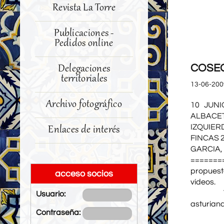
Revista La Torre
Publicaciones -
Pedidos online
COSEC
Delegaciones
territoriales
13-06-200
Archivo fotográfico
10 JUN
ALBACET
IZQUIER
Enlaces de interés
FINCAS 
GARCIA,
========
propues
acceso socios
vídeos
18,30 p
Usuario:
asturia
Contraseña: