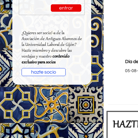
entrar
¿Quieres ser socio/-a de la
Asociación de Antiguos Alumnos de
la Universidad Laboral de Gijón?
Hazte miembro y descubre las
ventajas y nuestro
contenido
Día de
exclusivo para socios
05-08
hazte socio