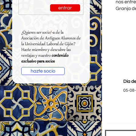
nos entre
entrar
Granja de
¿Quieres ser socio/-a de la
Asociación de Antiguos Alumnos de
la Universidad Laboral de Gijón?
Hazte miembro y descubre las
ventajas y nuestro
contenido
exclusivo para socios
hazte socio
Día de
05-08