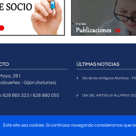
CTO
ÚLTIMAS NOTICIAS
 Moya, 261
Día de los Antiguos Alumnos - 
abueñes - Gijón (Asturias)
o: 629 865 323 / 626 980 055
DIA DEL ANTIGU@ ALUMN@ 20
Este site usa cookies. Si continúas navegando consideramos que 
017
Asociación Antiguos Alumnos Universidad Laboral de Gijón