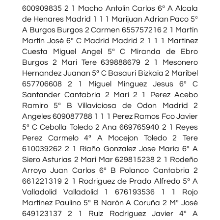
600909835 2 1 Macho Antolín Carlos 6ª A Alcala
de Henares Madrid 1 1 1 Marijuan Adrian Paco 5ª
A Burgos Burgos 2 Carmen 655757216 2 1 Martín
Martín José 6ª C Madrid Madrid 2 1 1 1 Martinez
Cuesta Miguel Angel 5ª C Miranda de Ebro
Burgos 2 Mari Tere 639888679 2 1 Mesonero
Hernandez Juanan 5ª C Basauri Bizkaia 2 Maribel
657706608 2 1 Miguel Minguez Jesus 6ª C
Santander Cantabria 2 Mari 2 1 Perez Acebo
Ramiro 5ª B Villaviciosa de Odon Madrid 2
Angeles 609087788 1 1 1 Perez Ramos Fco Javier
5ª C Cebolla Toledo 2 Ana 669765940 2 1 Reyes
Perez Carmelo 4ª A Mocejon Toledo 2 Tere
610039262 2 1 Riaño Gonzalez Jose Maria 6ª A
Siero Asturias 2 Mari Mar 629815238 2 1 Rodeño
Arroyo Juan Carlos 6ª B Polanco Cantabria 2
661221319 2 1 Rodriguez de Prado Alfredo 5ª A
Valladolid Valladolid 1 676193536 1 1 Rojo
Martinez Paulino 5ª B Narón A Coruña 2 Mª José
649123137 2 1 Ruiz Rodriguez Javier 4ª A