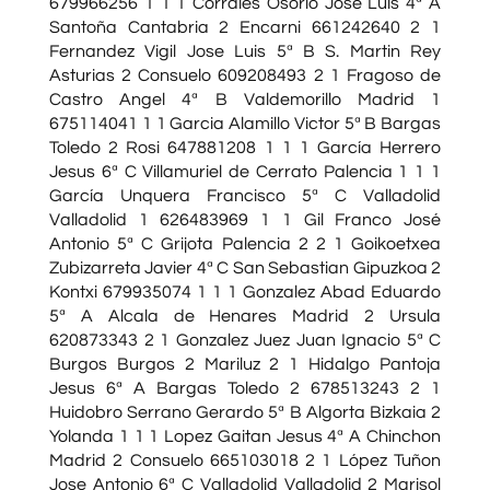
679966256 1 1 1 Corrales Osorio Jose Luis 4ª A
Santoña Cantabria 2 Encarni 661242640 2 1
Fernandez Vigil Jose Luis 5ª B S. Martin Rey
Asturias 2 Consuelo 609208493 2 1 Fragoso de
Castro Angel 4ª B Valdemorillo Madrid 1
675114041 1 1 Garcia Alamillo Victor 5ª B Bargas
Toledo 2 Rosi 647881208 1 1 1 García Herrero
Jesus 6ª C Villamuriel de Cerrato Palencia 1 1 1
García Unquera Francisco 5ª C Valladolid
Valladolid 1 626483969 1 1 Gil Franco José
Antonio 5ª C Grijota Palencia 2 2 1 Goikoetxea
Zubizarreta Javier 4ª C San Sebastian Gipuzkoa 2
Kontxi 679935074 1 1 1 Gonzalez Abad Eduardo
5ª A Alcala de Henares Madrid 2 Ursula
620873343 2 1 Gonzalez Juez Juan Ignacio 5ª C
Burgos Burgos 2 Mariluz 2 1 Hidalgo Pantoja
Jesus 6ª A Bargas Toledo 2 678513243 2 1
Huidobro Serrano Gerardo 5ª B Algorta Bizkaia 2
Yolanda 1 1 1 Lopez Gaitan Jesus 4ª A Chinchon
Madrid 2 Consuelo 665103018 2 1 López Tuñon
Jose Antonio 6ª C Valladolid Valladolid 2 Marisol