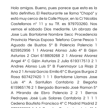
Hola amigos. Bueno, pues parece que esta es la
lista definitiva. El Restaurante se llama "Chapó" y
está muy cerca de la Calle Mayor, en la C/ Nicolás
Castellanos nº 11 y su Tlf. es 979703260. Nos
vemos el sábado Dios mediante. Un abrazo de
Jose Luis Bartolomé Nombre Secc Procedencia
Provincia Menús Esposa Telefono Carne Pesca 1
Aguado de Bustos 5ª B Palencia Palencia 1
625952956 1 1 Alvarez Alonso Julio 4ª B Gijon
Asturias 2 Clari 618809268 2 1 Alvarez Alvarez
Angel 4ª C Gijón Asturias 2 Julia 619317513 2 1
Andres Alonso Luis 5ª B Fuenmayor La Rioja 2
Ana 2 1 Arnaiz Garcia Emilio 6ª C Burgos Burgos 2
Rosa 607427420 1 1 1 Bartolome Llamas Jose
Luis 4ª A Santullan Cantabria 2 Begoña
615965176 2 1 Bergado Barredo José Ramon 5ª
A Miranda de Ebro Palencia 2 2 1 Berros
Pedrayes José Luis Solares Cantabria 2 1 1 1
Cedena Bautista Francisco 4ª C Madrid Madrid 2