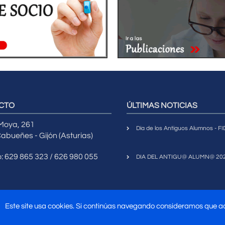
CTO
ÚLTIMAS NOTICIAS
 Moya, 261
Día de los Antiguos Alumnos - 
abueñes - Gijón (Asturias)
o: 629 865 323 / 626 980 055
DIA DEL ANTIGU@ ALUMN@ 20
Este site usa cookies. Si continúas navegando consideramos que 
017
Asociación Antiguos Alumnos Universidad Laboral de Gijón