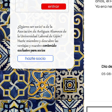
años, el 
entrar
Ya era n
¿Quieres ser socio/-a de la
Asociación de Antiguos Alumnos de
la Universidad Laboral de Gijón?
Hazte miembro y descubre las
ventajas y nuestro
contenido
exclusivo para socios
hazte socio
Día de
05-08