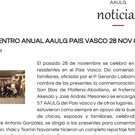
AAULG
noticia
NTRO ANUAL AAULG PAIS VASCO 28 NOV
9
El pasado 28 de noviembre se celebró e
residentes en el País Vasco. Dio comienz
familiares, oficiada por el P. Gerardo Laibar
nombre de los presentes la conmemoración d
San Blas de Maitena-Abadiano, el fratern
Akesolo y José Andrés Mesonero se encargaro
57 AAULG del Pais vasco y de otros lugares. F
estuvieron como siempre en apoyo de la bue
de chicas, esposas y familiares, celebrab
te Antonio González, se dirigió a los presentes para comenta
n. Iñaki y Txomin Navarrete hicieron un completo reportaje f