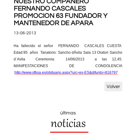
NUESTRO COMPAÑERO
FERNANDO CASCALES
PROMOCION 63 FUNDADOR Y
MANTENEDOR DE APARA
13-06-2013
Ha fallecido el señor
FERNANDO
CASCALES CUESTA
Edad:95
años
Tanatorio: Sancho dÁvila Sala 13 Oratori Sancho
d´Avila
Ceremonia:
14/06/2013
a las 12,45.
MANIFESTACIONES DE CONDOLENCIA
:
http://www.sfbsa.es/obituario.aspx?uic=es-ES&difunto=816797
Volver
últimas
noticias