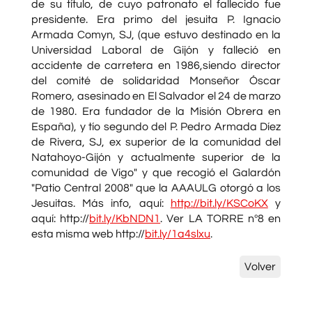
de su título, de cuyo patronato el fallecido fue
presidente. Era primo del jesuita P. Ignacio
Armada Comyn, SJ, (que estuvo destinado en la
Universidad Laboral de Gijón y falleció en
accidente de carretera en 1986,siendo director
del comité de solidaridad Monseñor Óscar
Romero, asesinado en El Salvador el 24 de marzo
de 1980. Era fundador de la Misión Obrera en
España), y tío segundo del P. Pedro Armada Díez
de Rivera, SJ, ex superior de la comunidad del
Natahoyo-Gijón y actualmente superior de la
comunidad de Vigo" y que recogió el Galardón
"Patio Central 2008" que la AAAULG otorgó a los
Jesuitas. Más info, aquí:
http://bit.ly/KSCoKX
y
aquí: http://
bit.ly/KbNDN1
. Ver LA TORRE nº8 en
esta misma web http://
bit.ly/1a4slxu
.
Volver