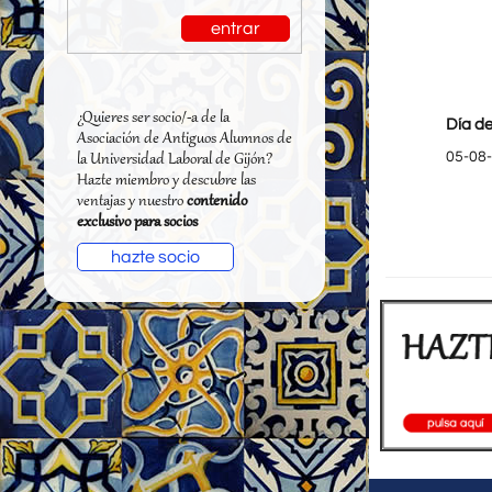
entrar
¿Quieres ser socio/-a de la
Día de
Asociación de Antiguos Alumnos de
05-08
la Universidad Laboral de Gijón?
Hazte miembro y descubre las
ventajas y nuestro
contenido
exclusivo para socios
hazte socio