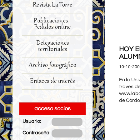
Revista La Torre
Publicaciones -
Pedidos online
Delegaciones
territoriales
HOY E
ALUMN
Archivo fotográfico
10-10-200
En la Un
Enlaces de interés
través d
www.labo
de Córdo
acceso socios
Usuario:
Contraseña: