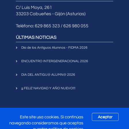
C/ Luis Moya, 261
33203 Cabueñes - Gijón (Asturias)
Teléfono: 629 865 323 / 626 980 055
ÚLTIMAS NOTICIAS
Día de los Antiguos Alumnos - FIDMA 2026
ENCUENTRO INTERGENERACIONAL 2026
DIA DEL ANTIGU@ ALUMN@ 2026
¡¡¡ FELIZ NAVIDAD Y AÑO NUEVO!!!
Este site usa cookies. Si continúas
Aceptar
Copyright 2017
Asociación Antiguos Alumnos
navegando consideramos que aceptas
|
Mapa Web
|
Política de
Universidad Laboral de Gijón