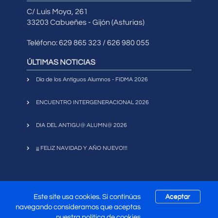
C/ Luis Moya, 261
33203 Cabueñes - Gijón (Asturias)
Teléfono: 629 865 323 / 626 980 055
ÚLTIMAS NOTICIAS
Día de los Antiguos Alumnos - FIDMA 2026
ENCUENTRO INTERGENERACIONAL 2026
DIA DEL ANTIGU@ ALUMN@ 2026
¡¡¡ FELIZ NAVIDAD Y AÑO NUEVO!!!
Este site usa cookies. Si continúas
Aceptar
Copyright 2017
Asociación Antiguos Alumnos
navegando consideramos que aceptas
|
Mapa Web
|
Política de
Universidad Laboral de Gijón
nuestra
política de cookies