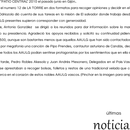
ATIO CENTRAL" 2010 el pasado junio en Gijón..
 el numero 12 de LA TORRE en dos formatos para recoger opiniones y decidir en el
 Odriozola dió cuenta de sus tareas en la misión de El salvador donde trabaja des
LG presentes supieron corresponder con generosidad.
te, Antonio González se dirigió a los reunidos para dar información sobre la m
ajo su presidencia. Agradeció los apoyos recibidos y solicitó su continuidad pi
 500, aunque son bastantes menos que aquellos AAULG que han sido contactados
por megafonía una canción de Pipo Prendes, cantautor asturiano de Candás, ded
e todos los AAULG podían sentirse protagonistas por los sentimientos que en ella se
a tarde, Pedro Robles Akesolo y Juan Andrés Mesonero, Delegados en el Pais Vas
x se aprestaban a recoger bolsas, folletos y restos de una tradicional velada que c
cerca en el corazón de estos nobles AAULG vascos. (Pinchar en la imagen para ampl
últimas
noticia