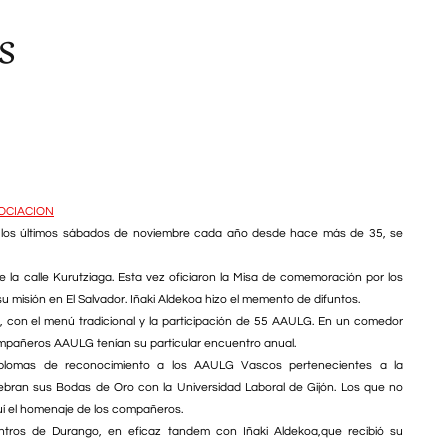
s
OCIACION
s los últimos sábados de noviembre cada año desde hace más de 35, se
de la calle Kurutziaga. Esta vez oficiaron la Misa de comemoración por los
su misión en El Salvador. Iñaki Aldekoa hizo el memento de difuntos.
las, con el menú tradicional y la participación de 55 AAULG. En un comedor
ompañeros AAULG tenían su particular encuentro anual.
plomas de reconocimiento a los AAULG Vascos pertenecientes a la
ran sus Bodas de Oro con la Universidad Laboral de Gijón. Los que no
í el homenaje de los compañeros.
ros de Durango, en eficaz tandem con Iñaki Aldekoa,que recibió su