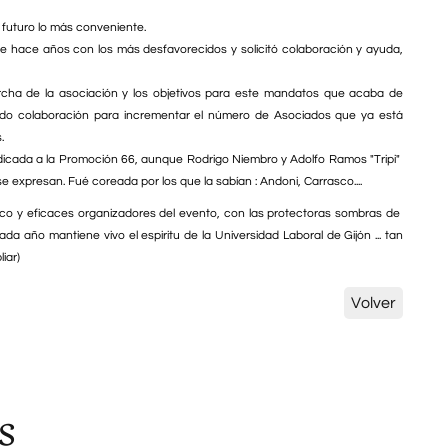
 futuro lo más conveniente.
de hace años con los más desfavorecidos y solicitó colaboración y ayuda,
archa de la asociación y los objetivos para este mandatos que acaba de
diendo colaboración para incrementar el número de Asociados que ya está
.
icada a la Promoción 66, aunque Rodrigo Niembro y Adolfo Ramos "Tripi"
 expresan. Fué coreada por los que la sabían : Andoni, Carrasco....
co y eficaces organizadores del evento, con las protectoras sombras de
ada año mantiene vivo el espiritu de la Universidad Laboral de Gijón ... tan
iar)
Volver
s