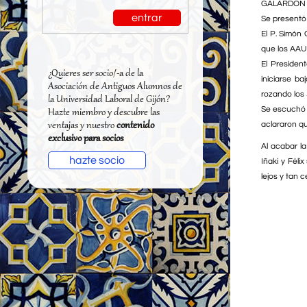
GALARDON "P
entrar
Se presentó
El P. Simón
que los AAU
El Presiden
¿Quieres ser socio/-a de la
iniciarse b
Asociación de Antiguos Alumnos de
rozando los
la Universidad Laboral de Gijón?
Se escuchó 
Hazte miembro y descubre las
ventajas y nuestro
contenido
aclararon qu
exclusivo para socios
Al acabar l
hazte socio
Iñaki y Féli
lejos y tan 