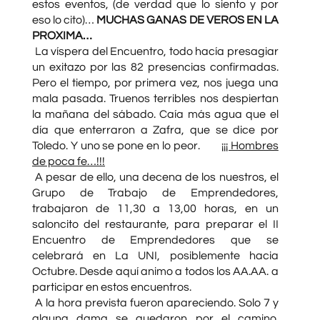
estos eventos, (de verdad que lo siento y por
eso lo cito)…
MUCHAS GANAS DE VEROS EN LA
PROXIMA…
La víspera del Encuentro, todo hacía presagiar
un exitazo por las 82 presencias confirmadas.
Pero el tiempo, por primera vez, nos juega una
mala pasada. Truenos terribles nos despiertan
la mañana del sábado. Caía más agua que el
día que enterraron a Zafra, que se dice por
Toledo. Y uno se pone en lo peor.
¡¡¡ Hombres
de poca fe…!!!
A pesar de ello, una decena de los nuestros, el
Grupo de Trabajo de Emprendedores,
trabajaron de 11,30 a 13,00 horas, en un
saloncito del restaurante, para preparar el II
Encuentro de Emprendedores que se
celebrará en La UNI, posiblemente hacia
Octubre. Desde aquí animo a todos los AA.AA. a
participar en estos encuentros.
A la hora prevista fueron apareciendo. Solo 7 y
alguna dama se quedaron por el camino.