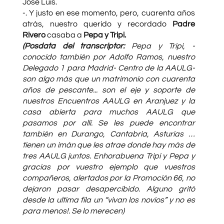
José Luis.
-. Y justo en ese momento, pero, cuarenta años
atrás, nuestro querido y recordado
Padre
Rivero
casaba a
Pepa y Tripi.
(Posdata del transcriptor:
Pepa y Tripi, -
conocido también por Adolfo Ramos, nuestro
Delegado 1 para Madrid- Centro de la AAULG-
son algo más que un matrimonio con cuarenta
años de pescante... son el eje y soporte de
nuestros Encuentros AAULG en Aranjuez y la
casa abierta para muchos AAULG que
pasamos por allí. Se les puede encontrar
también en Durango, Cantabria, Asturias …
tienen un imán que les atrae donde hay más de
tres AAULG juntos. Enhorabuena Tripi y Pepa y
gracias por vuestro ejemplo que vuestros
compañeros, alertados por la Promoción 66, no
dejaron pasar desapercibido. Alguno gritó
desde la ultima fila un “vivan los novios” y no es
para menos!. Se lo merecen)