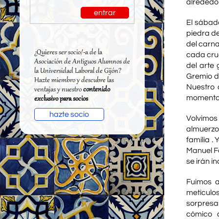
alrededor
entrar
El sábad
piedra de
del carna
¿Quieres ser socio/-a de la
cada cruc
Asociación de Antiguos Alumnos de
del arte 
la Universidad Laboral de Gijón?
Gremio de
Hazte miembro y descubre las
Nuestro
ventajas y nuestro
contenido
momentos
exclusivo para socios
hazte socio
Volvimos
almuerzo
familia .
Manuel F
se irán 
Fuimos a
meticulo
sorpresa
cómico a