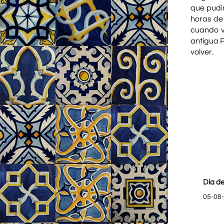
que pudi
horas de
cuando v
antigua 
volver.
Día de
05-08