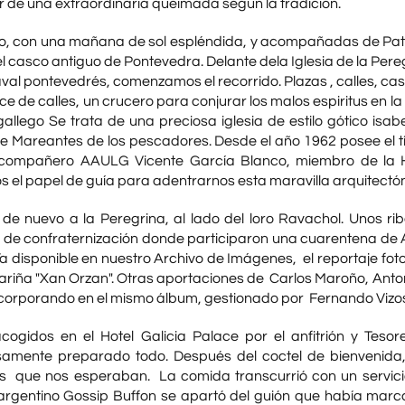
 de una extraordinaria queimada según la tradición.
o, con una mañana de sol espléndida, y acompañadas de Patri
l casco antiguo de Pontevedra. Delante dela Iglesia de la Peregri
val pontevedrés, comenzamos el recorrido. Plazas , calles, casas 
e de calles, un crucero para conjurar los malos espiritus en la
gallego Se trata de una preciosa iglesia de estilo gótico isab
 Mareantes de los pescadores. Desde el año 1962 posee el títu
 compañero AAULG Vicente García Blanco, miembro de la 
 el papel de guía para adentrarnos esta maravilla arquitectón
 de nuevo a la Peregrina, al lado del loro Ravachol. Unos r
 de confraternización donde participaron una cuarentena de
 Ya disponible en nuestro Archivo de Imágenes, el reportaje fo
ariña "Xan Orzan". Otras aportaciones de Carlos Maroño, Anto
incorporando en el mismo álbum, gestionado por Fernando Vizo
cogidos en el Hotel Galicia Palace por el anfitrión y Te
samente preparado todo. Después del coctel de bienvenida,
s que nos esperaban. La comida transcurrió con un servicio
rgentino Gossip Buffon se apartó del guión que había marcad