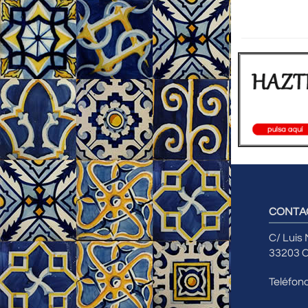
CONTA
C/ Luis
33203 C
Teléfon