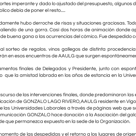
ortes imperante y dado lo ajustado del presupuesto, algunos de
lico debía de poner el resto.....
amente hubo derroche de risas y situaciones graciosas. Toda 
aliendo de una gorra. Casi dos horas de animación donde ap
de buena gana a las ocurrencias del cómico. Fue despedido 
al sorteo de regalos. vinos gallegos de distinta procedenci
rán en esos encuentros de AAULG que surgen espontáneament
amentos finales de Delegados y Presidente, junto con espont
o que la amistad labrada en los años de estancia en la Unive
nscurso de las intervenciones finales, donde predominaron las
icación de GONZALO LAGO RIVERO,AAULG residente en Vigo y G
de las Universidades Laborales a través de páginas web que so
omunicación GONZALO hace donación a la Asociación del galar
 de que permanezca expuesto en la sede de la Organización.
momento de las despedidas y el retorno a los lugares de orige