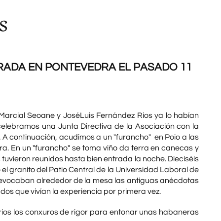
s
BRADA EN PONTEVEDRA EL PASADO 11
. Marcial Seoane y JoséLuis Fernández Rios ya lo habían
celebramos una Junta Directiva de la Asociación con la
 A continuación, acudimos a un "furancho" en Poio a las
a. En un "furancho" se toma viño da terra en canecas y
s tuvieron reunidos hasta bien entrada la noche. Dieciséis
 granito del Patio Central de la Universidad Laboral de
 evocaban alrededor de la mesa las antiguas anécdotas
ados que vivían la experiencia por primera vez.
rios los conxuros de rigor para entonar unas habaneras