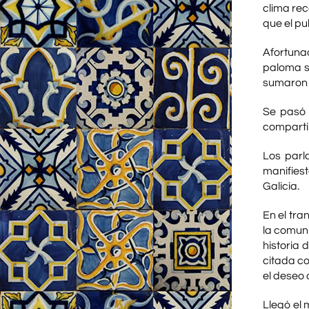
clima rec
que el pub
Afortunad
paloma s
sumaron 
Se pasó 
comparti
Los parl
manifiest
Galicia.
En el tra
la comun
historia 
citada c
el deseo
Llegó el 