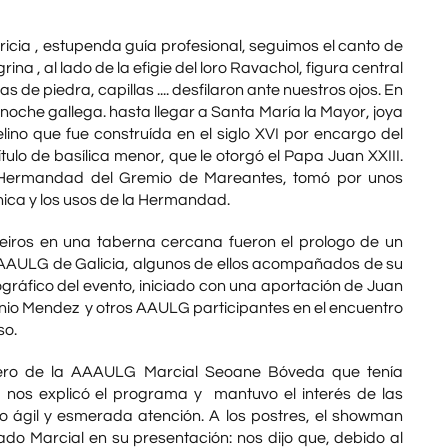
cia , estupenda guía profesional, seguimos el canto de
na , al lado de la efigie del loro Ravachol, figura central
de piedra, capillas .... desfilaron ante nuestros ojos. En
 noche gallega. hasta llegar a Santa María la Mayor, joya
elino que fue construída en el siglo XVI por encargo del
lo de basílica menor, que le otorgó el Papa Juan XXIII.
Hermandad del Gremio de Mareantes, tomó por unos
ica y los usos de la Hermandad.
ibeiros en una taberna cercana fueron el prologo de un
 AAULG de Galicia, algunos de ellos acompañados de su
tográfico del evento, iniciado con una aportación de Juan
nio Mendez y otros AAULG participantes en el encuentro
so.
sorero de la AAAULG Marcial Seoane Bóveda que tenía
 nos explicó el programa y mantuvo el interés de las
 ágil y esmerada atención. A los postres, el showman
o Marcial en su presentación: nos dijo que, debido al