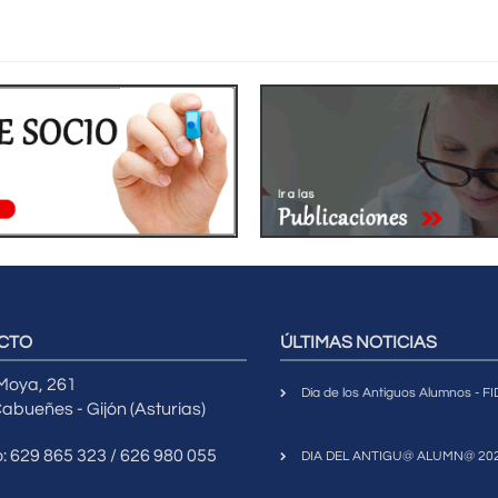
CTO
ÚLTIMAS NOTICIAS
 Moya, 261
Día de los Antiguos Alumnos - 
abueñes - Gijón (Asturias)
o: 629 865 323 / 626 980 055
DIA DEL ANTIGU@ ALUMN@ 20