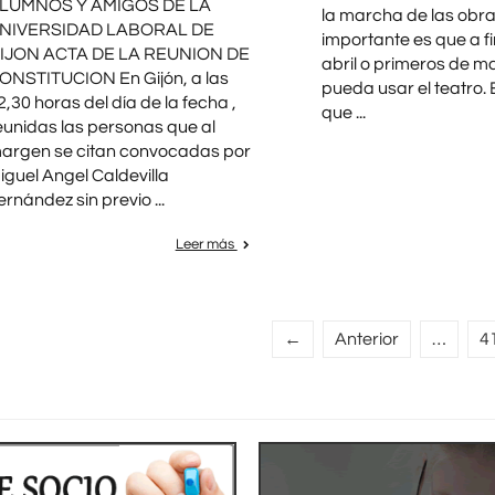
LUMNOS Y AMIGOS DE LA
la marcha de las obr
NIVERSIDAD LABORAL DE
importante es que a f
IJON ACTA DE LA REUNION DE
abril o primeros de m
ONSTITUCION En Gijón, a las
pueda usar el teatro. 
2,30 horas del día de la fecha ,
que ...
eunidas las personas que al
argen se citan convocadas por
iguel Angel Caldevilla
ernández sin previo ...
Leer más
←
Anterior
…
4