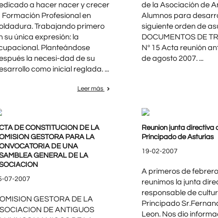
edicado a hacer nacer y crecer
de la Asociación de A
a Formación Profesional en
Alumnos para desarrol
oldadura. Trabajando primero
siguiente orden de as
n su única expresión: la
DOCUMENTOS DE TR
cupacional. Planteándose
Nº 15 Acta reunión ant
espués la necesi-dad de su
de agosto 2007. ...
esarrollo como inicial reglada. ...
Leer más
CTA DE CONSTITUCION DE LA
Reunion junta directiva 
OMISION GESTORA PARA LA
Principado de Asturias
ONVOCATORIA DE UNA
19-02-2007
SAMBLEA GENERAL DE LA
SOCIACION
A primeros de febrero
5-07-2007
reunimos la junta dire
responsable de cultur
OMISION GESTORA DE LA
Principado Sr.Fernan
SOCIACION DE ANTIGUOS
Leon. Nos dio informa