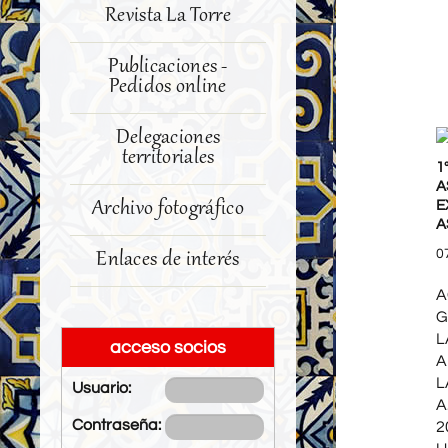
Revista La Torre
Publicaciones -
Pedidos online
Delegaciones
territoriales
1
A
Archivo fotográfico
E
A
0
Enlaces de interés
A
G
L
acceso socios
A
L
Usuario:
A
Contraseña:
2