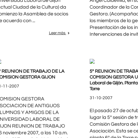
niversidad Laboral de Gijón
Angel Caldevilla, en s
actual Ciudad de la Cultura) da
Coordinador de la Co
omienzo la Asamblea de socios
Gestora. (Acompañad
e acuerdo con ...
los miembros de la ges
Presentación de los in
Leer más
Intervenciones de invit
ª REUNION DE TRABAJO DE LA
5ª REUNION DE TRABA
OMISION GESTORA GIJON
COMISION GESTORA Un
Laboral de Gijón. Planta
1-11-2007
Torre
31-10-2007
OMISION GESTORA
SOCIACION DE ANTIGUOS
El pasado 27 de octu
LUMNOS Y AMIGOS DE LA
lugar la 5ª sesión de t
NIVERSIDAD LABORAL DE
Comisión Gestora de 
IJON REUNION DE TRABAJO
Asociación. Esta se ce
6 noviembre 2007, a las 10 a.m.
planta 6ª de la Torre 