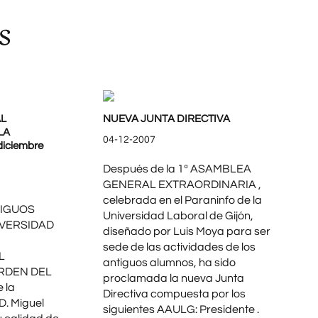
s
L
NUEVA JUNTA DIRECTIVA
LA
04-12-2007
iciembre
Después de la 1ª ASAMBLEA
GENERAL EXTRAORDINARIA ,
celebrada en el Paraninfo de la
TIGUOS
Universidad Laboral de Gijón,
IVERSIDAD
diseñado por Luis Moya para ser
sede de las actividades de los
L
antiguos alumnos, ha sido
RDEN DEL
proclamada la nueva Junta
 la
Directiva compuesta por los
D. Miguel
siguientes AAULG: Presidente .