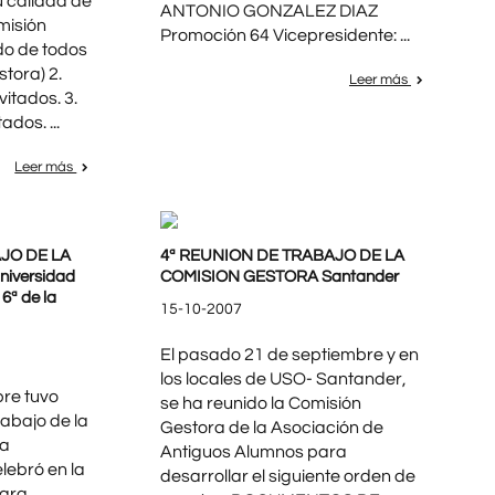
u calidad de
ANTONIO GONZALEZ DIAZ
misión
Promoción 64 Vicepresidente: ...
o de todos
tora) 2.
Leer más
vitados. 3.
ados. ...
Leer más
JO DE LA
4ª REUNION DE TRABAJO DE LA
iversidad
COMISION GESTORA Santander
 6ª de la
15-10-2007
El pasado 21 de septiembre y en
los locales de USO- Santander,
bre tuvo
se ha reunido la Comisión
rabajo de la
Gestora de la Asociación de
la
Antiguos Alumnos para
lebró en la
desarrollar el siguiente orden de
para