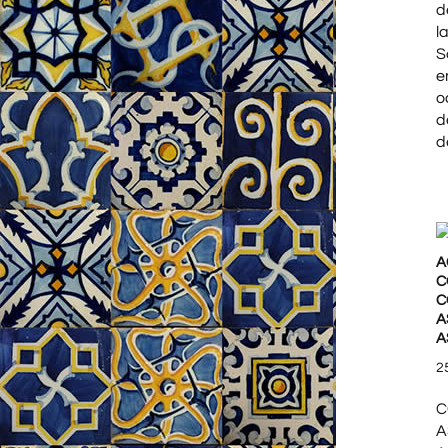
d
l
S
e
o
d
d
A
C
C
A
A
2
C
A