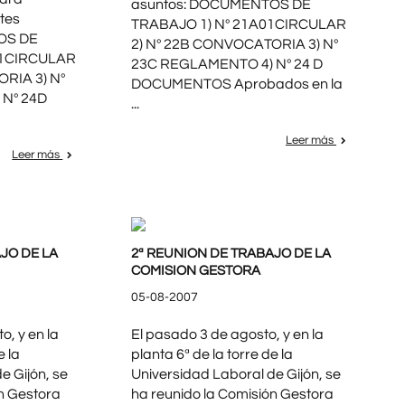
asuntos: DOCUMENTOS DE
ntes
TRABAJO 1) Nº 21A01CIRCULAR
OS DE
2) Nº 22B CONVOCATORIA 3) Nº
01CIRCULAR
23C REGLAMENTO 4) Nº 24 D
RIA 3) Nº
DOCUMENTOS Aprobados en la
Nº 24D
...
Leer más
Leer más
JO DE LA
2ª REUNION DE TRABAJO DE LA
COMISION GESTORA
05-08-2007
o, y en la
El pasado 3 de agosto, y en la
e la
planta 6ª de la torre de la
e Gijón, se
Universidad Laboral de Gijón, se
n Gestora
ha reunido la Comisión Gestora