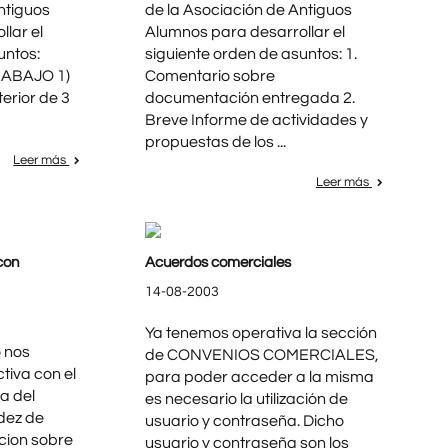
ntiguos
de la Asociación de Antiguos
lar el
Alumnos para desarrollar el
untos:
siguiente orden de asuntos: 1.
ABAJO 1)
Comentario sobre
erior de 3
documentación entregada 2.
Breve Informe de actividades y
propuestas de los ...
Leer más
Leer más
con
Acuerdos comerciales
14-08-2003
Ya tenemos operativa la sección
 nos
de CONVENIOS COMERCIALES,
ctiva con el
para poder acceder a la misma
a del
es necesario la utilización de
dez de
usuario y contraseña. Dicho
cion sobre
usuario y contraseña son los