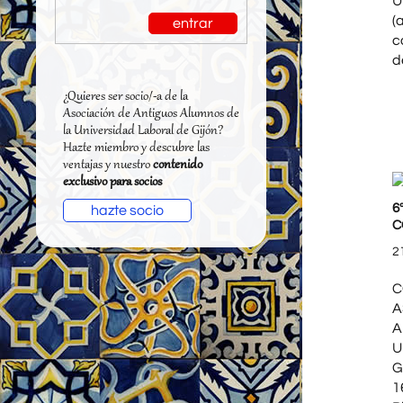
U
(
entrar
c
d
¿Quieres ser socio/-a de la
Asociación de Antiguos Alumnos de
la Universidad Laboral de Gijón?
Hazte miembro y descubre las
ventajas y nuestro
contenido
exclusivo para socios
6
hazte socio
C
2
C
A
A
U
G
1