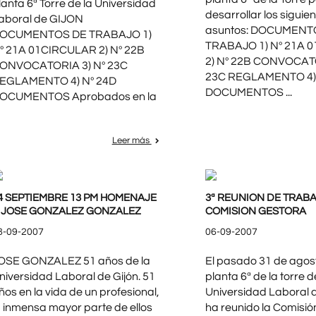
lanta 6ª Torre de la Universidad
desarrollar los siguie
aboral de GIJON
asuntos: DOCUMENT
OCUMENTOS DE TRABAJO 1)
TRABAJO 1) Nº 21A 
º 21A 01CIRCULAR 2) Nº 22B
2) Nº 22B CONVOCATO
ONVOCATORIA 3) Nº 23C
23C REGLAMENTO 4) 
EGLAMENTO 4) Nº 24D
DOCUMENTOS ...
OCUMENTOS Aprobados en la
Leer más
4 SEPTIEMBRE 13 PM HOMENAJE
3ª REUNION DE TRABA
 JOSE GONZALEZ GONZALEZ
COMISION GESTORA
8-09-2007
06-09-2007
OSE GONZALEZ 51 años de la
El pasado 31 de agost
niversidad Laboral de Gijón. 51
planta 6ª de la torre d
ños en la vida de un profesional,
Universidad Laboral d
a inmensa mayor parte de ellos
ha reunido la Comisió