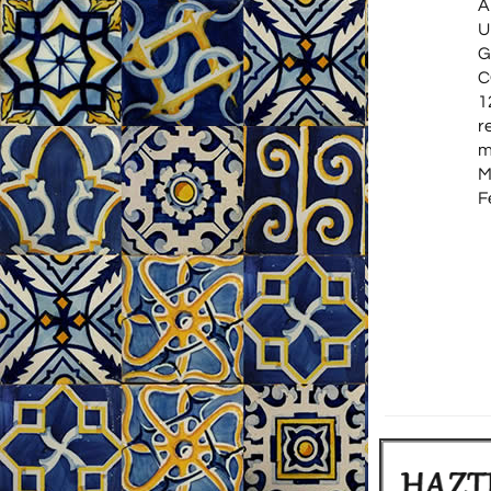
A
U
G
C
1
r
m
M
F