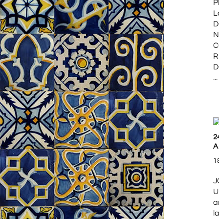
P
L
D
N
C
R
D
...
2
A
1
J
U
a
l